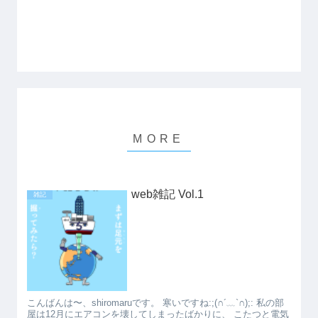
web雑記 Vol.1
雑記
こんばんは〜、shiromaruです。 寒いですね:;(∩´﹏`∩);: 私の部
屋は12月にエアコンを壊してしまったばかりに、 こたつと電気