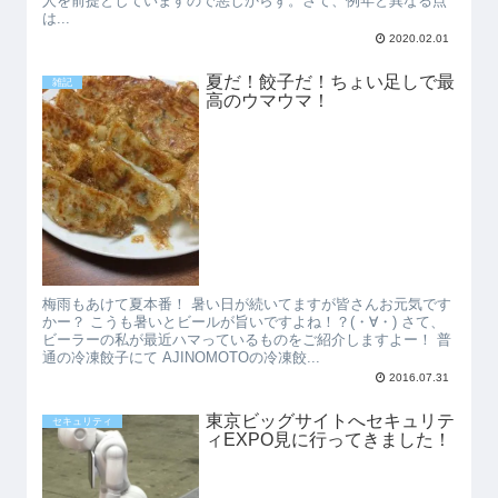
人を前提としていますので悪しからず。さて、例年と異なる点
は...
2020.02.01
夏だ！餃子だ！ちょい足しで最
雑記
高のウマウマ！
梅雨もあけて夏本番！ 暑い日が続いてますが皆さんお元気です
かー？ こうも暑いとビールが旨いですよね！？(・∀・) さて、
ビーラーの私が最近ハマっているものをご紹介しますよー！ 普
通の冷凍餃子にて AJINOMOTOの冷凍餃...
2016.07.31
東京ビッグサイトへセキュリテ
セキュリティ
ィEXPO見に行ってきました！