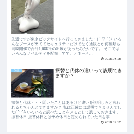
先週ですが東京ビッグサイトへ行ってきました！( ´ ▽ ` )ﾉ いろ
んなブースが出ててセキュリティだけでなく通販とか何種類も
同時開催で合計1,600社の出展があったみたいです。 そこでは
いろんなノベルティを配布してて、オネーさ...
2016.05.18
振替と代休の違いって説明でき
雑記
ますか？
振替と代休・・・聞いたことはあるけど違いを説明しろと言わ
れるとちゃんとできますか？ 私は正確には説明できませんでし
た(;^_^A いろいろと調べたことをメモとして残しておきます。
振替休日 振替休日とは予め休日と定められていた日を事...
2018.02.12