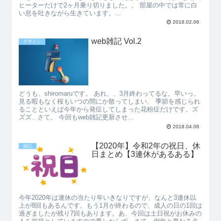
ヒーターだけで2ヶ月乗り切りました。。 部屋の中では常に白
い息を吐きながら生きています。...
2018.02.06
web雑記 Vol.2
デザイン
どうも、shiromaruです。 あれ、、3月終わってるな。早いっ。
見る暇もなく桜もいつの間にか散ってしまい、 季節を感じられ
ることといえば今年から発症してしまった花粉症だけです。ズ
ズズ.. さて。 今回もweb雑記更新させ...
2018.04.06
【2020年】令和2年の祝日、休
雑記
日まとめ【3連休があるある】
今年2020年は連休の当たり年いきなりですが、なんと3連休以
上が8回もあるんです。もう1月が終わるので、成人の日の1回は
過ぎましたが残り7回もあります。あ、今回は土日祝がお休みの