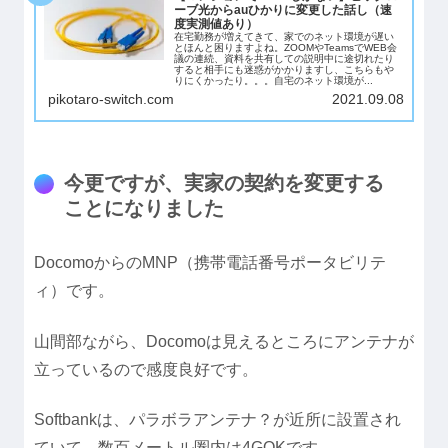
ーブ光からauひかりに変更した話し（速
度実測値あり）
在宅勤務が増えてきて、家でのネット環境が遅い
とほんと困りますよね。ZOOMやTeamsでWEB会
議の連続、資料を共有しての説明中に途切れたり
すると相手にも迷惑がかかりますし、こちらもや
りにくかったり。。。自宅のネット環境が...
pikotaro-switch.com
2021.09.08
今更ですが、実家の契約を変更する
ことになりました
DocomoからのMNP（携帯電話番号ポータビリテ
ィ）です。
山間部ながら、Docomoは見えるところにアンテナが
立っているので感度良好です。
Softbankは、パラボラアンテナ？が近所に設置され
ていて、数百メートル圏内は4GOKです。