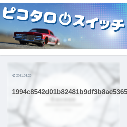
2021.01.23
1994c8542d01b82481b9df3b8ae536