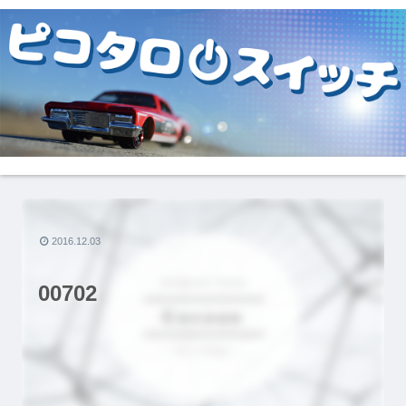
2016.12.03
00702